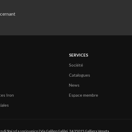
ncernant
SERVICES
Société
Catalogues
News
tes Iron
Espace membre
iales
di Stai srl a socio unico | Via Galileo Galilei, 34 35015 Galliera Veneta