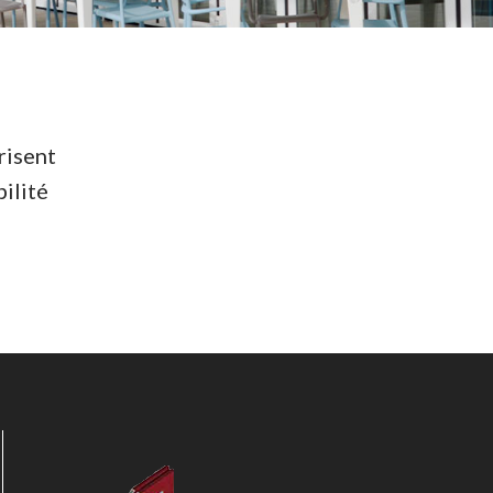
risent
bilité