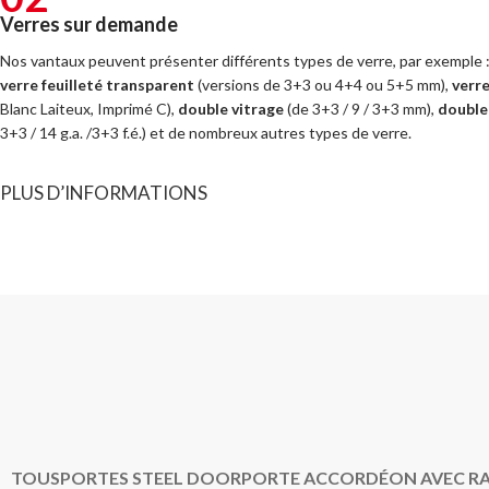
Verres sur demande
Nos vantaux peuvent présenter différents types de verre, par exemple 
verre feuilleté transparent
(versions de 3+3 ou 4+4 ou 5+5 mm),
verre
Blanc Laiteux, Imprimé C),
double vitrage
(de 3+3 / 9 / 3+3 mm),
double 
3+3 / 14 g.a. /3+3 f.é.) et de nombreux autres types de verre.
PLUS D’INFORMATIONS
TOUS
PORTES STEEL DOOR
PORTE ACCORDÉON AVEC RA