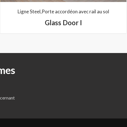
Ligne Steel
Porte accordéon avec rail au sol
Glass Door I
mes
ncernant