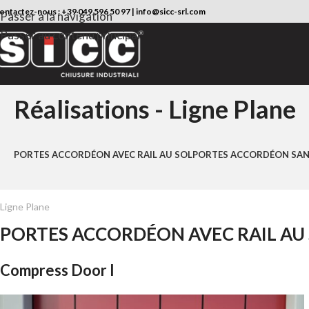
ontactez-nous :
+39 049 596 50 97
|
info@sicc-srl.com
Passer à la navigation
Passer au contenu principal
Réalisations - Ligne Plane
PORTES ACCORDÉON AVEC RAIL AU SOL
PORTES ACCORDÉON SANS
Ligne Plane
PORTES ACCORDÉON AVEC RAIL AU
Compress Door I