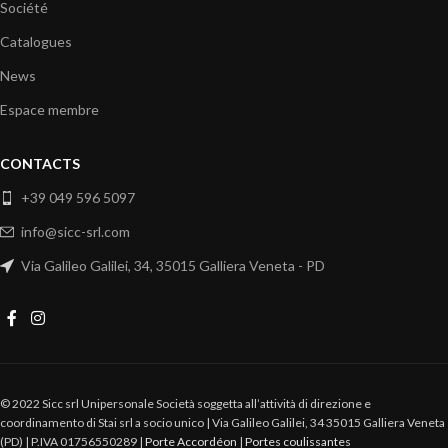
Société
Catalogues
News
Espace membre
CONTACTS
+39 049 596 5097
info@sicc-srl.com
Via Galileo Galilei, 34, 35015 Galliera Veneta - PD
© 2022 Sicc srl Unipersonale Società soggetta all’attività di direzione e
coordinamento di Stai srl a socio unico | Via Galileo Galilei, 34 35015 Galliera Veneta
(PD) | P.IVA 01756550289 |
Porte Accordéon
|
Portes coulissantes