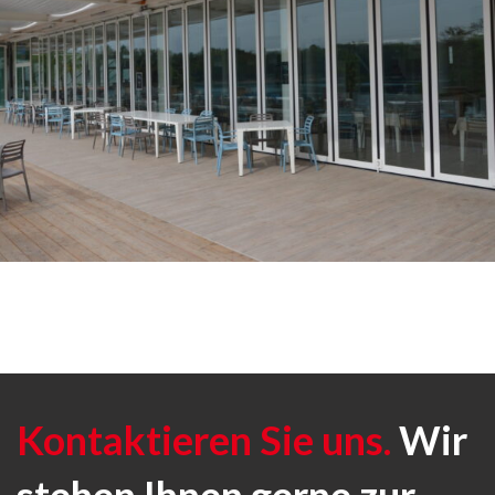
Falttor mit laufschiene am boden
Linie Steel
Glass Door I
Kontaktieren Sie uns.
Wir
stehen Ihnen gerne zur