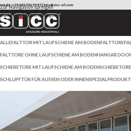
ontakt:
+39 049 596 50 97
|
info@sicc-srl.com
Zur Navigation springen
Zum Hauptinhalt springen
ALLE
FALTTOR MIT LAUFSCHIENE AM BODEN
FALTTORE
FA
FALTTORE OHNE LAUFSCHIENE AM BODEN
HANGAR DOO
SCHIEBETORE MIT LAUFSCHIENE AM BODEN
SCHIEBETORE
SCHLUPFTÜR FÜR AUSSEN ODER INNEN
SPEZIALPRODUKT