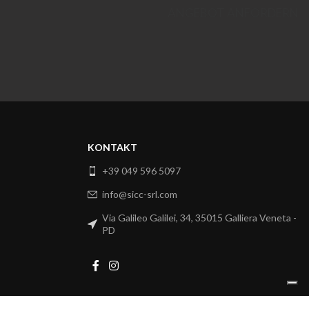
ANGEBOT ANFORDERN
KONTAKT
+39 049 596 5097
info@sicc-srl.com
Via Galileo Galilei, 34, 35015 Galliera Veneta -
PD