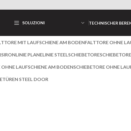
SOLUZIONI
TECHNISCHER BERE
LTTORE MIT LAUFSCHIENE AM BODEN
FALTTORE OHNE LA
RS
IRON
LINIE PLANE
LINIE STEEL
SCHIEBETORE
SCHIEBETORE
 OHNE LAUFSCHIENE AM BODEN
SCHIEBETORE OHNE LAU
E
TÜREN STEEL DOOR