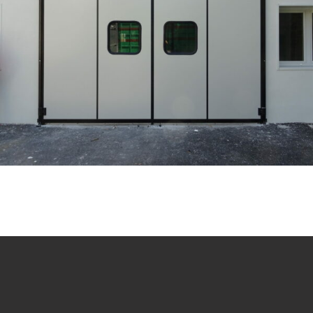
Falttore ohne laufschiene am boden
Linie Plane
2 AVS