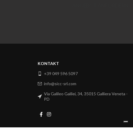
ANGEBOT ANFORDERN
KONTAKT
+39 049 596 5097
info@sicc-srl.com
Via Galileo Galilei, 34, 35015 Galliera Veneta -
PD