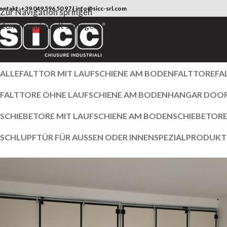
ontakt:
+39 049 596 50 97
|
info@sicc-srl.com
Zur Navigation springen
Zum Hauptinhalt springen
ALLE
FALTTOR MIT LAUFSCHIENE AM BODEN
FALTTORE
FA
FALTTORE OHNE LAUFSCHIENE AM BODEN
HANGAR DOO
SCHIEBETORE MIT LAUFSCHIENE AM BODEN
SCHIEBETORE
SCHLUPFTÜR FÜR AUSSEN ODER INNEN
SPEZIALPRODUKT