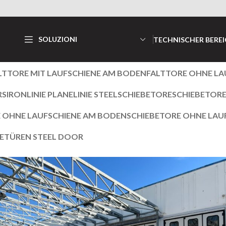
SOLUZIONI
TECHNISCHER BERE
LTTORE MIT LAUFSCHIENE AM BODEN
FALTTORE OHNE LA
RS
IRON
LINIE PLANE
LINIE STEEL
SCHIEBETORE
SCHIEBETORE
 OHNE LAUFSCHIENE AM BODEN
SCHIEBETORE OHNE LAU
E
TÜREN STEEL DOOR