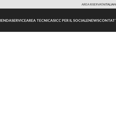
AREA RISERVATA
ITALIA
IENDA
SERVICE
AREA TECNICA
SICC PER IL SOCIALE
NEWS
CONTAT