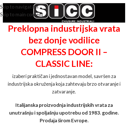
Skip to navigation
Skip to main content
Preklopna industrijska vrata
bez donje vodilice
COMPRESS DOOR II –
CLASSIC LINE:
izaberi praktičan i jednostavan model, savršen za
industrijska okruženja koja zahtevaju brzo otvaranje i
zatvaranje.
Italijanska proizvodnja industrijskih vrata za
unutrašnju i spoljašnju upotrebu od 1983. godine.
Prodaja širom Evrope.