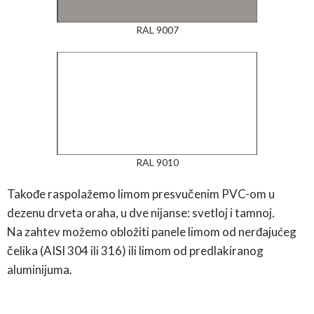
RAL 9007
RAL 9010
Takođe raspolažemo limom presvučenim PVC-om u
dezenu drveta oraha, u dve nijanse: svetloj i tamnoj.
Na zahtev možemo obložiti panele limom od nerđajućeg
čelika (AISI 304 ili 316) ili limom od predlakiranog
aluminijuma.