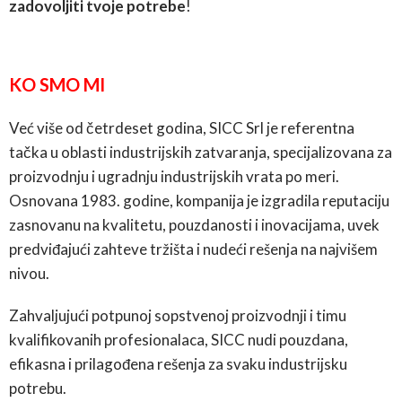
zadovoljiti tvoje potrebe
!
KO SMO MI
Već više od četrdeset godina, SICC Srl je referentna
tačka u oblasti industrijskih zatvaranja, specijalizovana za
proizvodnju i ugradnju industrijskih vrata po meri.
Osnovana 1983. godine, kompanija je izgradila reputaciju
zasnovanu na kvalitetu, pouzdanosti i inovacijama, uvek
predviđajući zahteve tržišta i nudeći rešenja na najvišem
nivou.
Zahvaljujući potpunoj sopstvenoj proizvodnji i timu
kvalifikovanih profesionalaca, SICC nudi pouzdana,
efikasna i prilagođena rešenja za svaku industrijsku
potrebu.