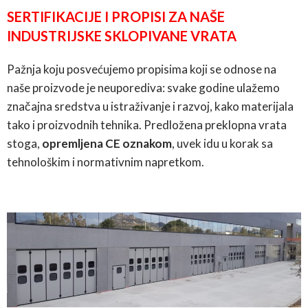
SERTIFIKACIJE I PROPISI ZA NAŠE
INDUSTRIJSKE SKLOPIV­ANE VRATA
Pažnja koju posvećujemo propisima koji se odnose na
naše proizvode je neuporediva: svake godine ulažemo
značajna sredstva u istraživanje i razvoj
, kako materijala
tako i proizvodnih tehnika. Predložena preklopna vrata
stoga,
opremljena CE oznakom
, uvek idu u korak sa
tehnološkim i normativnim napretkom.