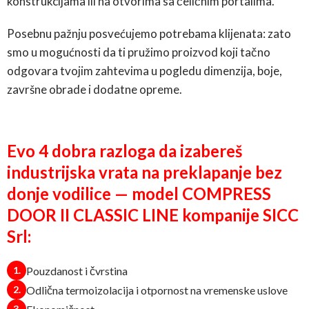
konstrukcijama ili na otvorima sa čeličnim portalima.
Posebnu pažnju posvećujemo potrebama klijenata: zato
smo u mogućnosti da ti pružimo proizvod koji tačno
odgovara tvojim zahtevima u pogledu dimenzija, boje,
završne obrade i dodatne opreme.
Evo 4 dobra razloga da izabereš
industrijska vrata na preklapanje bez
donje vodilice — model COMPRESS
DOOR II CLASSIC LINE kompanije SICC
Srl:
Pouzdanost i čvrstina
Odlična termoizolacija i otpornost na vremenske uslove